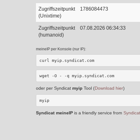
Zugriffszeitpunkt
1786084473
(Unixtime)
Zugriffszeitpunkt
07.08.2026 06:34:33
(humanoid)
meineIP per Konsole (nur IP):
curl myip.syndicat.com
wget -O - -q myip.syndicat.com
oder per Syndicat
myip
Tool (
Download hier
)
myip
Syndicat meineIP
is a friendly service from
Syndicat